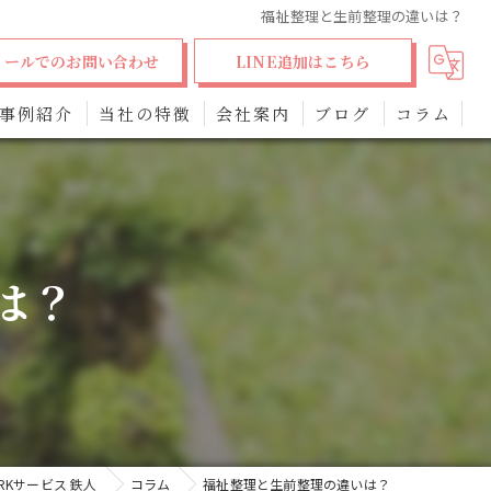
福祉整理と生前整理の違いは？
メールでのお問い合わせ
LINE追加はこちら
事例紹介
当社の特徴
会社案内
ブログ
コラム
生前整理
不用品回収
は？
お片付け
引っ越し
模様替え
Kサービス 鉄人
コラム
福祉整理と生前整理の違いは？