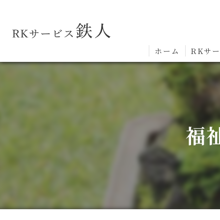
ホーム
RKサ
福