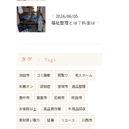
2026/06/05
福祉整理とは？料金はどのくらい？
タグ
Tags
池田市
ゴミ屋敷
買取り
老人ホーム
末期ガン
認知症
宝塚市 遺品整理
豊中市
箕面市
尼崎市
吹田市
お値段以上
高品質作業
不用品回収
家財買い取り
猛暑
リユース
川西市