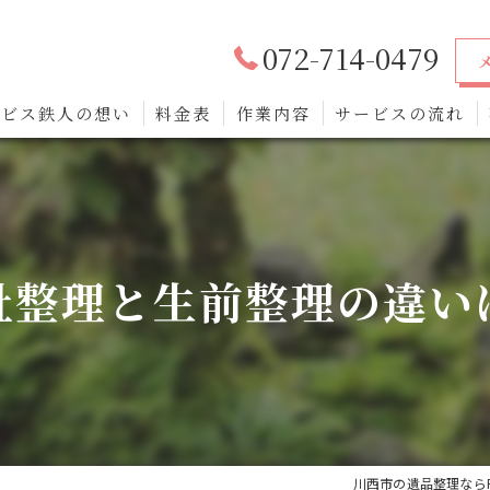
072-714-0479
ービス鉄人の想い
料金表
作業内容
サービスの流れ
祉整理と生前整理の違い
川西市の遺品整理ならR